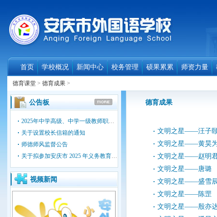
首页
学校概况
新闻中心
校务管理
硕果累累
师资力量
德育课堂
>
德育成果
>
公告板
德育成果
2025年中学高级、中学一级教师职称评审人选公示
文明之星——汪子
关于设置校长信箱的通知
文明之星——黄昊
师德师风监督公告
关于拟参加安庆市 2025 年义务教育阶段作业设计大赛人选的公示
文明之星——赵明
文明之星——唐璐
视频新闻
文明之星——盛雪
文明之星——陈罡
文明之星——殷亦