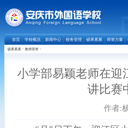
首页
学校概况
新闻中心
校务管理
硕果累累
师资力量
硕果累累
>
教师荣誉
>
小学部易颖老师在迎
讲比赛
作者: