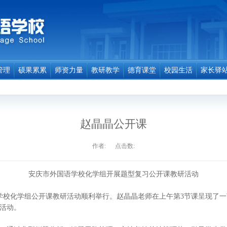
管理
硕果累累
师资力量
教研教学
德育课堂
校园生活
家长驿
赵晶晶公开课
作者: 点击数:
安庆市外国语学校化学组开展题型复习公开课教研活动
校化学组公开课教研活动顺利举行。赵晶晶老师在上午第3节课呈现了一
活动。