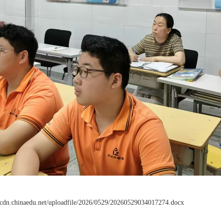
scdn.chinaedu.net/uploadfile/2026/0529/20260529034017274.docx