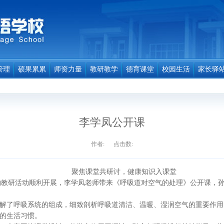
管理
硕果累累
师资力量
教研教学
德育课堂
校园生活
家长驿
李学凤公开课
作者: 点击数:
聚焦课堂共研讨，健康知识入课堂
教研活动顺利开展，李学凤老师带来《呼吸道对空气的处理》公开课，
了呼吸系统的组成，细致剖析呼吸道清洁、温暖、湿润空气的重要作用
的生活习惯。