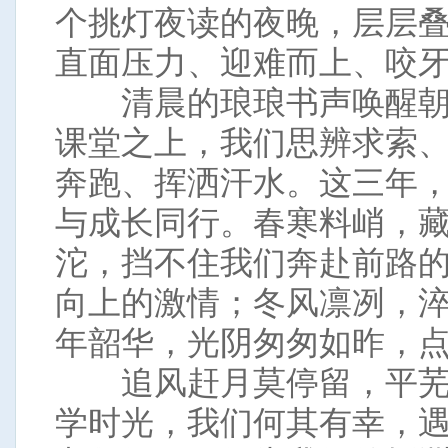
个挑灯夜读的夜晚，层层
直面压力、迎难而上、咬
清晨的琅琅书声唤醒朝
课堂之上，我们思辨求索
奔跑、挥洒汗水。这三年
与成长同行。春寒料峭，
沱，挡不住我们奔赴前路
向上的激情；冬风凛冽，
年韶华，光阴匆匆如昨，
追风赶月莫停留，平芜
学时光，我们何其有幸，