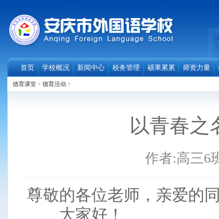
首页
学校概况
新闻中心
校务管理
硕果累累
师资力量
德育课堂
>
德育活动
>
以青春之
作者:高三6
尊敬的各位老师，亲爱的
大家好！