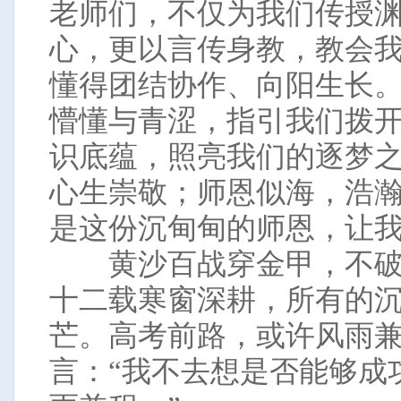
老师们，不仅为我们传授
心，更以言传身教，教会
懂得团结协作、向阳生长
懵懂与青涩，指引我们拨
识底蕴，照亮我们的逐梦
心生崇敬；师恩似海，浩
是这份沉甸甸的师恩，让
黄沙百战穿金甲，不破
十二载寒窗深耕，所有的
芒。高考前路，或许风雨
言：“我不去想是否能够成