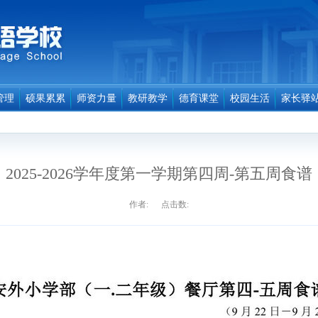
管理
硕果累累
师资力量
教研教学
德育课堂
校园生活
家长驿
2025-2026学年度第一学期第四周-第五周食谱
作者: 点击数: