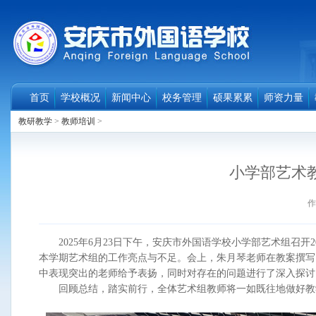
首页
学校概况
新闻中心
校务管理
硕果累累
师资力量
教研教学
>
教师培训
>
小学部艺术
作
2025年6月23日下午，安庆市外国语学校小学部艺术组召开2
本学期艺术组的工作亮点与不足。会上，朱月琴老师在教案撰写
中表现突出的老师给予表扬，同时对存在的问题进行了深入探讨
回顾总结，踏实前行，全体艺术组教师将一如既往地做好教学