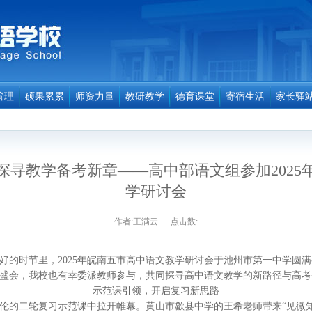
管理
硕果累累
师资力量
教研教学
德育课堂
寄宿生活
家长驿
探寻教学备考新章——高中部语文组参加2025
学研讨会
作者:王满云 点击数:
时节里，2025年皖南五市高中语文教学研讨会于池州市第一中学圆满
盛会，我校也有幸委派教师参与，共同探寻高中语文教学的新路径与高考
示范课引领，开启复习新思路
的二轮复习示范课中拉开帷幕。黄山市歙县中学的王希老师带来“见微知