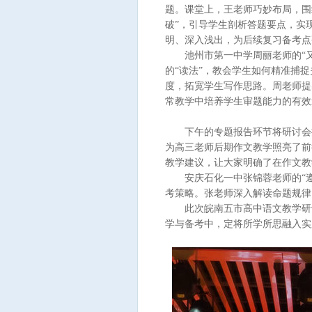
题。课堂上，王老师巧妙布局，围
破”，引导学生剖析答题要点，实
明、深入浅出，为后续复习备考点
池州市第一中学周丽老师的“又
的“读法”，教会学生如何精准捕
度，拓宽学生写作思路。周老师提
常教学中培养学生审题能力的有效
下午的专题报告环节将研讨会推
为高三老师后期作文教学照亮了前
教学建议，让大家明确了在作文教
安庆石化一中张锦蓉老师的“遵
考策略。张老师深入解读命题规律
此次皖南五市高中语文教学研讨
学与备考中，定将所学所思融入实