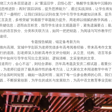
绕三大任务层层递进：从“重温旧学，启悟心思”，唤醒学生脑海中沉睡的
现思维进阶；再到“跟踪训练，提升思辨能力”，通过实战演练，让学生将
亮了一盏明灯，让我们深刻认识到在复习中引导学生构建知识体系、提升
言及意，多维突破”则着眼于审题能力提升。周老师以细腻的教学风格，
捉关键信息；进而由言析意，指导学生读全主观题题干，避免遗漏要点；
出的语言拆分、分类和关联方法，如同一把把钥匙，为阅读与写作教学打
途径。
专题报告赋能，锚定备考新方向
向高潮。宣城中学彭跃为老师凭借多年高考阅卷经验，带来高考作文复
行的道路。彭老师深入剖析高考作文评分细则，从立意、结构、语言等多
学中如何引导学生写出立意深刻、逻辑清晰、文采斐然的文章。
道而行，会心不远”，则结合课标、历年高考题及安庆二模试题，着重分
，为老师们提供了极具操作性的备考方法，让大家在文本阅读教学中有了
会虽时间短暂，确如一场及时雨，滋润了每一位参会教师的心田。我们
践，不断探索创新，为学生的成长与发展助力，为高中语文教育事业贡献